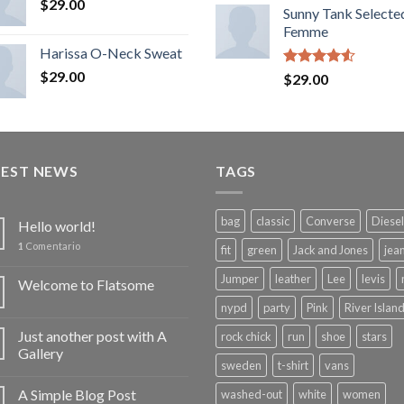
$
29.00
of 5
Sunny Tank Selecte
Femme
Harissa O-Neck Sweat
$
29.00
Rated
$
29.00
4.50
out
of 5
TEST NEWS
TAGS
bag
classic
Converse
Diesel
Hello world!
1
Comentario
fit
green
Jack and Jones
jea
Jumper
leather
Lee
levis
Welcome to Flatsome
nypd
party
Pink
River Islan
Just another post with A
rock chick
run
shoe
stars
Gallery
sweden
t-shirt
vans
A Simple Blog Post
washed-out
white
women