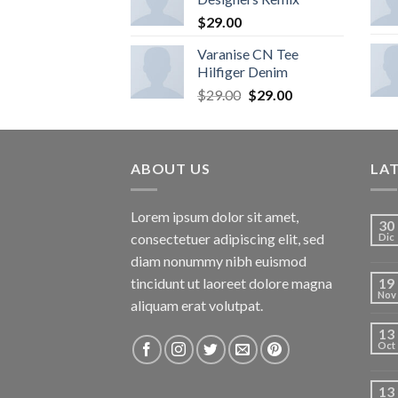
$
29.00
Varanise CN Tee
Hilfiger Denim
$
29.00
$
29.00
ABOUT US
LA
Lorem ipsum dolor sit amet,
30
consectetuer adipiscing elit, sed
Dic
diam nonummy nibh euismod
tincidunt ut laoreet dolore magna
19
Nov
aliquam erat volutpat.
13
Oct
13