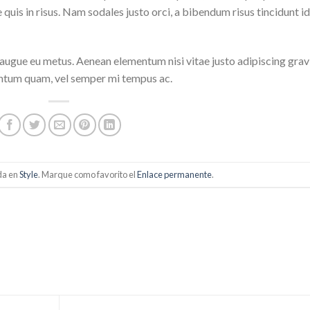
quis in risus. Nam sodales justo orci, a bibendum risus tincidunt id
i augue eu metus. Aenean elementum nisi vitae justo adipiscing grav
entum quam, vel semper mi tempus ac.
da en
Style
. Marque como favorito el
Enlace permanente
.