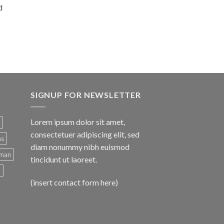
d
SIGNUP FOR NEWSLETTER
Lorem ipsum dolor sit amet,
consectetuer adipiscing elit, sed
ns
diam nonummy nibh euismod
man
tincidunt ut laoreet.
d
(insert contact form here)