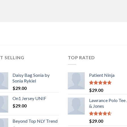
T SELLING
TOP RATED
Daisy Bag Sonia by
Patient Ninja
Sonia Rykiel
$
29.00
Rated
4.67
$
29.00
out of 5
On1 Jersey UNIF
Lawrance Polo Tee
$
29.00
& Jones
Rated
Beyond Top NLY Trend
$
29.00
4.50
out