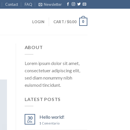
Contact
FAQ
Newsletter
0
LOGIN
CART /
$
0.00
ABOUT
Lorem ipsum dolor sit amet,
consectetuer adipiscing elit,
sed diam nonummy nibh
euismod tincidunt.
LATEST POSTS
Hello world!
30
Dic
1
Comentario